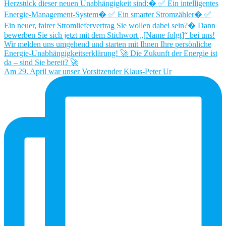
Am 29. April war unser Vorsitzender Klaus-Peter Ur