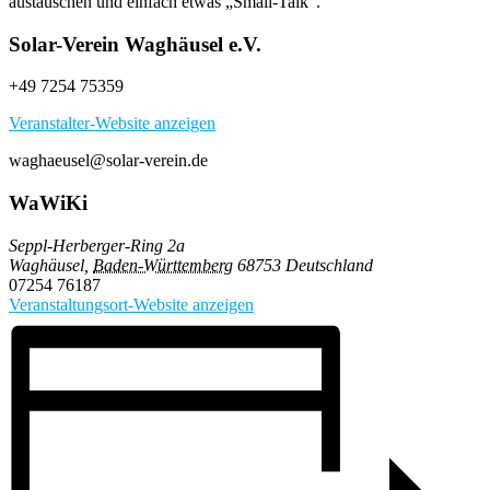
austauschen und einfach etwas „Small-Talk“.
Solar-Verein Waghäusel e.V.
+49 7254 75359
Veranstalter-Website anzeigen
waghaeusel@solar-verein.de
WaWiKi
Seppl-Herberger-Ring 2a
Waghäusel
,
Baden-Württemberg
68753
Deutschland
07254 76187
Veranstaltungsort-Website anzeigen