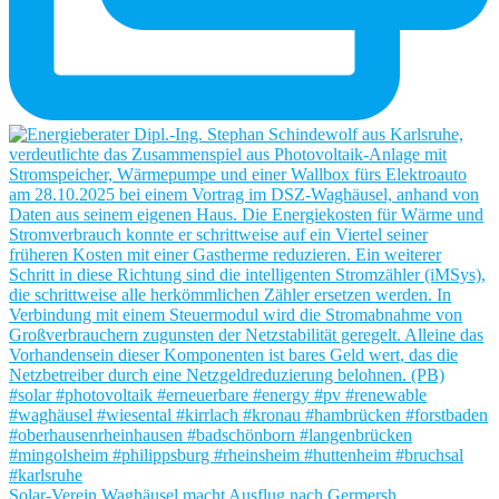
Solar-Verein Waghäusel macht Ausflug nach Germersh