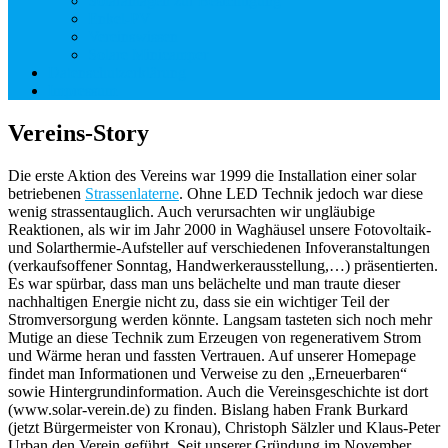
Solaranlagen zur Besichtigung
Enkel-PV
Vereinswissen
Solare Minicamper
Datenschutzerklärung
Impressum
Vereins-Story
Die erste Aktion des Vereins war 1999 die Installation einer solar
betriebenen
Strassenlaterne
. Ohne LED Technik jedoch war diese
wenig strassentauglich. Auch verursachten wir ungläubige
Reaktionen, als wir im Jahr 2000 in Waghäusel unsere Fotovoltaik-
und Solarthermie-Aufsteller auf verschiedenen Infoveranstaltungen
(verkaufsoffener Sonntag, Handwerkerausstellung,…) präsentierten.
Es war spürbar, dass man uns belächelte und man traute dieser
nachhaltigen Energie nicht zu, dass sie ein wichtiger Teil der
Stromversorgung werden könnte. Langsam tasteten sich noch mehr
Mutige an diese Technik zum Erzeugen von regenerativem Strom
und Wärme heran und fassten Vertrauen. Auf unserer Homepage
findet man Informationen und Verweise zu den „Erneuerbaren“
sowie Hintergrundinformation. Auch die Vereinsgeschichte ist dort
(www.solar-verein.de) zu finden. Bislang haben Frank Burkard
(jetzt Bürgermeister von Kronau), Christoph Sälzler und Klaus-Peter
Urban den Verein geführt. Seit unserer Gründung im November