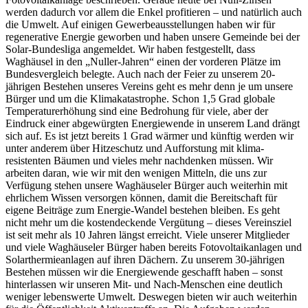
werden dadurch vor allem die Enkel profitieren – und natürlich auch
die Umwelt. Auf einigen Gewerbeausstellungen haben wir für
regenerative Energie geworben und haben unsere Gemeinde bei der
Solar-Bundesliga angemeldet. Wir haben festgestellt, dass
Waghäusel in den „Nuller-Jahren“ einen der vorderen Plätze im
Bundesvergleich belegte. Auch nach der Feier zu unserem 20-
jährigen Bestehen unseres Vereins geht es mehr denn je um unsere
Bürger und um die Klimakatastrophe. Schon 1,5 Grad globale
Temperaturerhöhung sind eine Bedrohung für viele, aber der
Eindruck einer abgewürgten Energiewende in unserem Land drängt
sich auf. Es ist jetzt bereits 1 Grad wärmer und künftig werden wir
unter anderem über Hitzeschutz und Aufforstung mit klima-
resistenten Bäumen und vieles mehr nachdenken müssen. Wir
arbeiten daran, wie wir mit den wenigen Mitteln, die uns zur
Verfügung stehen unsere Waghäuseler Bürger auch weiterhin mit
ehrlichem Wissen versorgen können, damit die Bereitschaft für
eigene Beiträge zum Energie-Wandel bestehen bleiben. Es geht
nicht mehr um die kostendeckende Vergütung – dieses Vereinsziel
ist seit mehr als 10 Jahren längst erreicht. Viele unserer Mitglieder
und viele Waghäuseler Bürger haben bereits Fotovoltaikanlagen und
Solarthermieanlagen auf ihren Dächern. Zu unserem 30-jährigen
Bestehen müssen wir die Energiewende geschafft haben – sonst
hinterlassen wir unseren Mit- und Nach-Menschen eine deutlich
weniger lebenswerte Umwelt. Deswegen bieten wir auch weiterhin