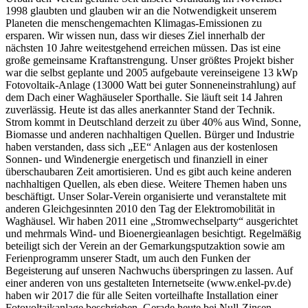
1998 glaubten und glauben wir an die Notwendigkeit unserem
Planeten die menschengemachten Klimagas-Emissionen zu
ersparen. Wir wissen nun, dass wir dieses Ziel innerhalb der
nächsten 10 Jahre weitestgehend erreichen müssen. Das ist eine
große gemeinsame Kraftanstrengung. Unser größtes Projekt bisher
war die selbst geplante und 2005 aufgebaute vereinseigene 13 kWp
Fotovoltaik-Anlage (13000 Watt bei guter Sonneneinstrahlung) auf
dem Dach einer Waghäuseler Sporthalle. Sie läuft seit 14 Jahren
zuverlässig. Heute ist das alles anerkannter Stand der Technik.
Strom kommt in Deutschland derzeit zu über 40% aus Wind, Sonne,
Biomasse und anderen nachhaltigen Quellen. Bürger und Industrie
haben verstanden, dass sich „EE“ Anlagen aus der kostenlosen
Sonnen- und Windenergie energetisch und finanziell in einer
überschaubaren Zeit amortisieren. Und es gibt auch keine anderen
nachhaltigen Quellen, als eben diese. Weitere Themen haben uns
beschäftigt. Unser Solar-Verein organisierte und veranstaltete mit
anderen Gleichgesinnten 2010 den Tag der Elektromobilität in
Waghäusel. Wir haben 2011 eine „Stromwechselparty“ ausgerichtet
und mehrmals Wind- und Bioenergieanlagen besichtigt. Regelmäßig
beteiligt sich der Verein an der Gemarkungsputzaktion sowie am
Ferienprogramm unserer Stadt, um auch den Funken der
Begeisterung auf unseren Nachwuchs überspringen zu lassen. Auf
einer anderen von uns gestalteten Internetseite (www.enkel-pv.de)
haben wir 2017 die für alle Seiten vorteilhafte Installation einer
Fotovoltaikanlage beschrieben. Gerade heute bei Null-Zinsen