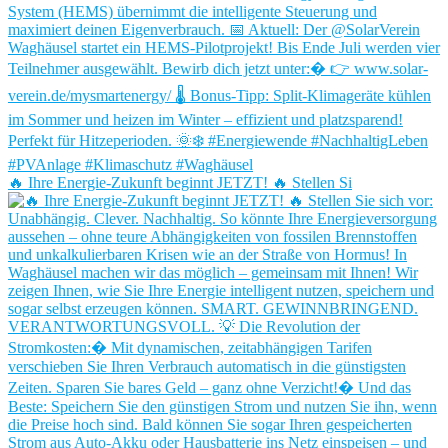
🔥 Ihre Energie-Zukunft beginnt JETZT! 🔥 Stellen Si