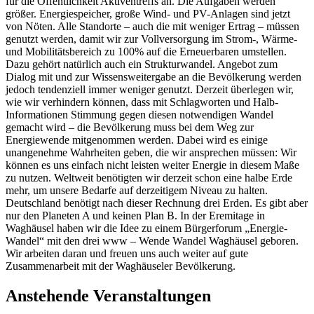
für die Öffentlichkeit Aktiventreffs an. Die Aufgaben werden
größer. Energiespeicher, große Wind- und PV-Anlagen sind jetzt
von Nöten. Alle Standorte – auch die mit weniger Ertrag – müssen
genutzt werden, damit wir zur Vollversorgung im Strom-, Wärme-
und Mobilitätsbereich zu 100% auf die Erneuerbaren umstellen.
Dazu gehört natürlich auch ein Strukturwandel. Angebot zum
Dialog mit und zur Wissensweitergabe an die Bevölkerung werden
jedoch tendenziell immer weniger genutzt. Derzeit überlegen wir,
wie wir verhindern können, dass mit Schlagworten und Halb-
Informationen Stimmung gegen diesen notwendigen Wandel
gemacht wird – die Bevölkerung muss bei dem Weg zur
Energiewende mitgenommen werden. Dabei wird es einige
unangenehme Wahrheiten geben, die wir ansprechen müssen: Wir
können es uns einfach nicht leisten weiter Energie in diesem Maße
zu nutzen. Weltweit benötigten wir derzeit schon eine halbe Erde
mehr, um unsere Bedarfe auf derzeitigem Niveau zu halten.
Deutschland benötigt nach dieser Rechnung drei Erden. Es gibt aber
nur den Planeten A und keinen Plan B. In der Eremitage in
Waghäusel haben wir die Idee zu einem Bürgerforum „Energie-
Wandel“ mit den drei www – Wende Wandel Waghäusel geboren.
Wir arbeiten daran und freuen uns auch weiter auf gute
Zusammenarbeit mit der Waghäuseler Bevölkerung.
Anstehende Veranstaltungen